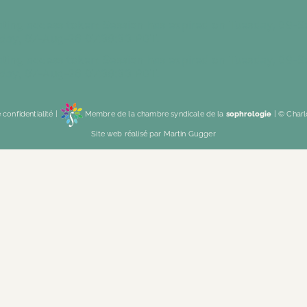
idating access token: Session has expired on Tuesday, 09-
riday, 07-Aug-26 07:38:33 PDT.
idating access token: Session has expired on Tuesday, 09-
riday, 07-Aug-26 07:38:33 PDT.
 confidentialité
|
Membre de la
chambre syndicale de la
sophrologie
| © Charl
Site web réalisé par
Martin Gugger