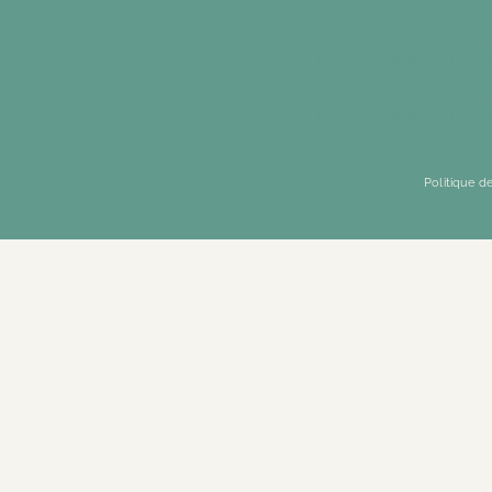
Error: 190: Error val
The current time is F
Error: 190: Error val
The current time is F
Politique de