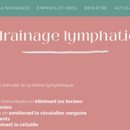
LA NAISSANCE
ENFANTS ET ADOS
BIEN-ÊTRE
ACTUS
drainage lymphat
t stimuler le système lymphatique.
e immunitaire en
éliminant les toxines
urdes
au en
améliorant la circulation sanguine
ents
inant la cellulite