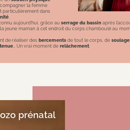
compagner la femme
et particulièrement dans
nité
.
connu aujourd’hui, grâce au
serrage du bassin
après l’acco
la jeune maman à cet endroit du corps chamboulé au mome
nt de réaliser des
bercements
de tout le corps, de
soulage
ntenue
… Un vrai moment de
relâchement
.
ozo prénatal