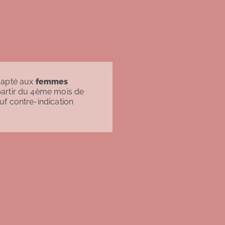
dapté aux
femmes
artir du 4ème mois de
uf contre-indication