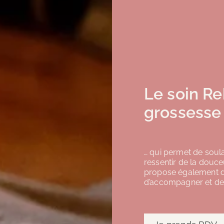
Le soin R
grossesse 
… qui permet de soula
ressentir de la douce
propose également d
d’accompagner et de 