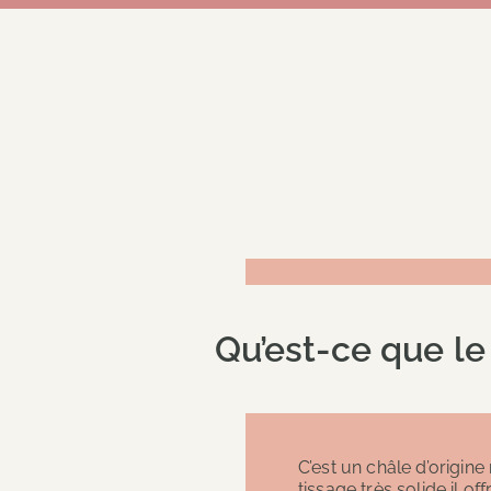
Qu’est-ce que le
C’est un châle d’origin
tissage très solide il of