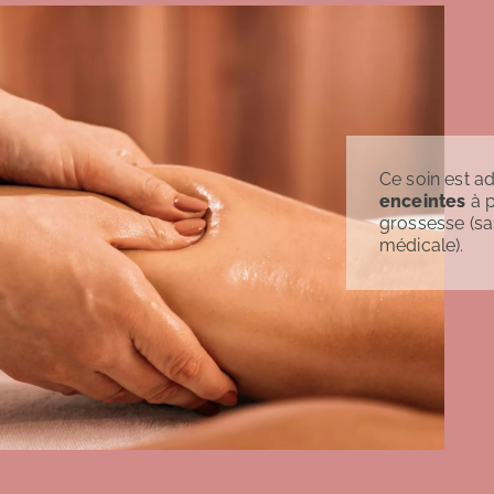
Ce soin est a
enceintes
à p
grossesse (sa
médicale).