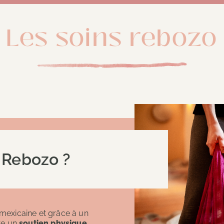
Les soins rebozo
 Rebozo ?
e mexicaine et grâce à un
fre un
soutien physique