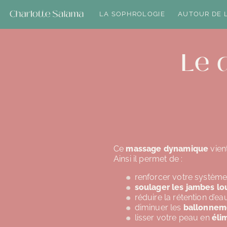
LA SOPHROLOGIE
AUTOUR DE 
Le 
Ce
massage dynamique
vien
Ainsi il permet de :
renforcer votre systèm
soulager les jambes lo
réduire la rétention d’e
diminuer les
ballonnem
lisser votre peau en
élim