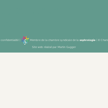
idating access token: Session has expired on Tuesday, 09-
hursday, 06-Aug-26 19:40:16 PDT.
idating access token: Session has expired on Tuesday, 09-
hursday, 06-Aug-26 19:40:16 PDT.
 confidentialité
|
Membre de la
chambre syndicale de la
sophrologie
| © Charl
Site web réalisé par
Martin Gugger